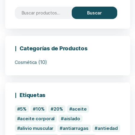
Buscar
Categorías de Productos
(10)
Cosmética
Etiquetas
5%
10%
20%
aceite
aceite corporal
aislado
alivio muscular
antiarrugas
antiedad