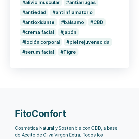
alivio muscular
antiarrugas
antiedad
antiinflamatorio
antioxidante
bálsamo
CBD
crema facial
jabón
loción corporal
piel rejuvenecida
serum facial
Tigre
FitoConfort
Cosmética Natural y Sostenible con CBD, a base
de Aceite de Oliva Virgen Extra. Todos los