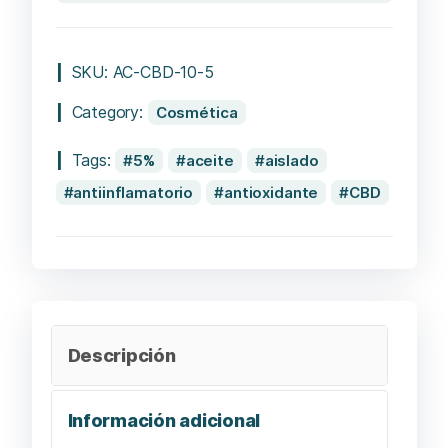
SKU:
AC-CBD-10-5
Category:
Cosmética
Tags:
5%
aceite
aislado
antiinflamatorio
antioxidante
CBD
Descripción
Información adicional