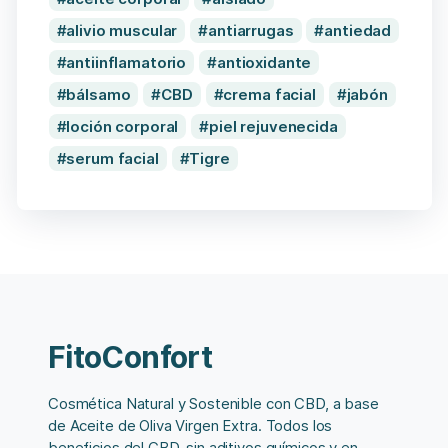
alivio muscular
antiarrugas
antiedad
antiinflamatorio
antioxidante
bálsamo
CBD
crema facial
jabón
loción corporal
piel rejuvenecida
serum facial
Tigre
FitoConfort
Cosmética Natural y Sostenible con CBD, a base
de Aceite de Oliva Virgen Extra. Todos los
beneficios del CBD, sin aditivos químicos y en