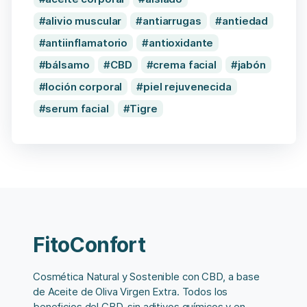
alivio muscular
antiarrugas
antiedad
antiinflamatorio
antioxidante
bálsamo
CBD
crema facial
jabón
loción corporal
piel rejuvenecida
serum facial
Tigre
FitoConfort
Cosmética Natural y Sostenible con CBD, a base
de Aceite de Oliva Virgen Extra. Todos los
beneficios del CBD, sin aditivos químicos y en