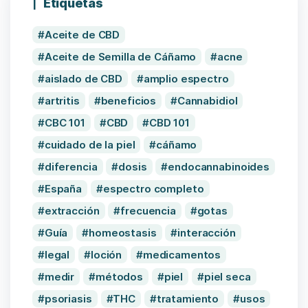
Etiquetas
Aceite de CBD
Aceite de Semilla de Cáñamo
acne
aislado de CBD
amplio espectro
artritis
beneficios
Cannabidiol
CBC 101
CBD
CBD 101
cuidado de la piel
cáñamo
diferencia
dosis
endocannabinoides
España
espectro completo
extracción
frecuencia
gotas
Guía
homeostasis
interacción
legal
loción
medicamentos
medir
métodos
piel
piel seca
psoriasis
THC
tratamiento
usos