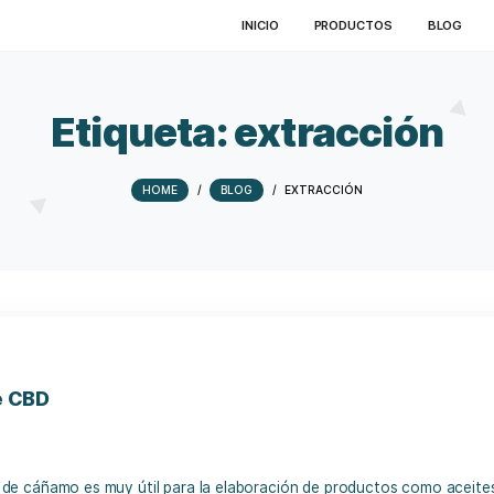
INICIO
PRO
Etiqueta:
extra
HOME
/
BLOG
/
EXTRACC
cción de CBD