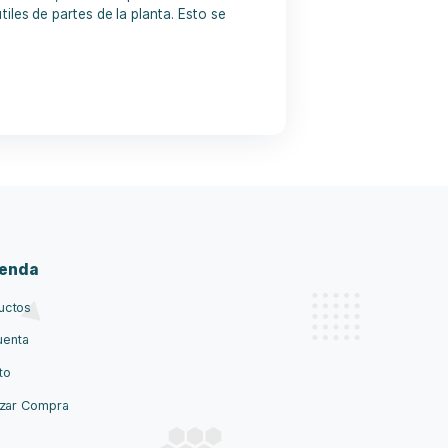
productos como aceites de CBD, cremas tópicas con CBD
 todos los aceites útiles de partes de la planta. Esto se
Tienda
Productos