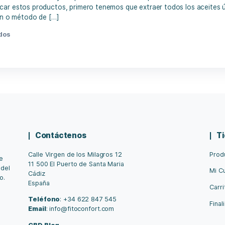
04/2022
l extracto de cáñamo es muy útil para la elaboración de 
 Para fabricar estos productos, primero tenemos que extraer
extracción o método de […]
ción
,
métodos
Contáctenos
Calle Virgen de los Milagros 12