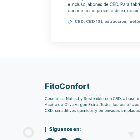
By Felipe
30/
La composición oleosa de
e incluso jabones de CBD.
conoce como proceso de 
CBD
,
CBD 101
,
extrac
FitoConfort