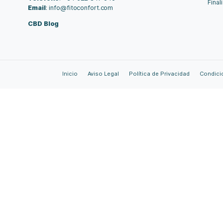
Nex
Contáctenos
Calle Virgen de los Milagros 12
D, a base de
11 500 El Puerto de Santa Maria
 beneficios del
Cádiz
 sin plástico.
España