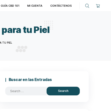
DUCTOS
BLOG
GUÍA CBD 101
MI CUENTA
CONTÁ
on CBD para tu Piel
R LOCIONES CON CBD PARA TU PIEL
Buscar en las Entradas