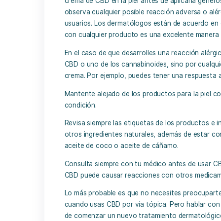
utilizar una loción con CBD para admini
La piel es la principal barrera donde o
sustancias. Absorbe y distribuye los nut
tanto, si utilizas un producto con CBD,
Los
productos para la piel con CBD
y c
sobre la piel. No es probable que caus
A pesar de las afirmaciones de segurid
crema de CBD en la piel antes de apli
observa cualquier posible reacción adv
usuarios. Los dermatólogos están de ac
con cualquier producto es una excele
En el caso de que desarrolles una reac
CBD o uno de los cannabinoides, sino p
crema. Por ejemplo, puedes tener una r