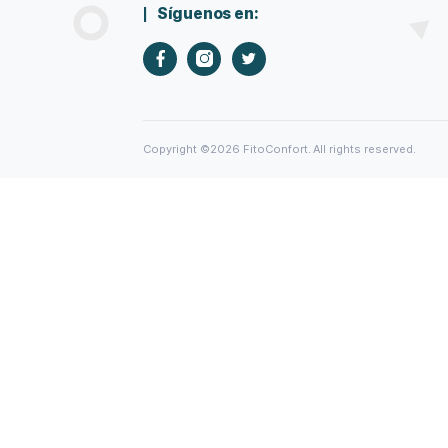
Previous Post
FitoConfort
Cosmética Natural y Sostenible con CB
Aceite de Oliva Virgen Extra. Todos los
CBD, sin aditivos químicos y en envases