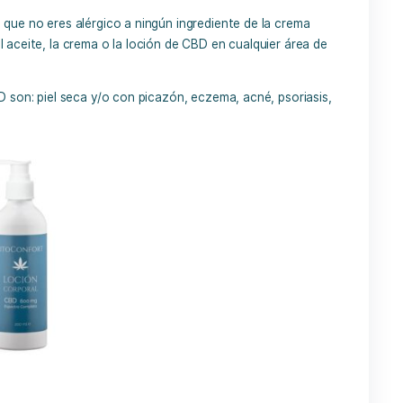
 la piel con CBD que contienen alcohol, lo que podría emp
roductos e intenta encontrar productos que solo contengan
de estar compuestos por una base natural como aceite de ol
de usar CBD, especialmente si ya tomas otros medicamento
os medicamentos.
reocuparte por las posibles interacciones entre medicamen
hablar con tu médico y/o dermatólogo siempre es la mejor 
rmatológico.
urarte de que no eres alérgico a ningún ingrediente de la 
samente el aceite, la crema o la loción de CBD en cualquier
ones de CBD son: piel seca y/o con picazón, eczema, acné, p