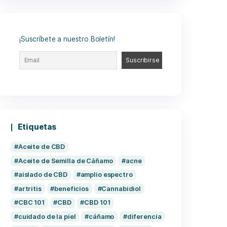
n tópica
 pueden
¡Suscríbete a nuestro Boletín!
s
l normal.
s que
puedes