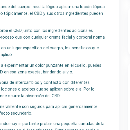
gano más grande del cuerpo, resulta lógico aplicar una loció
piel. ¡Aplicado tópicamente, el CBD y sus otros ingredientes
la piel absorbe el CBD junto con los ingredientes adicionale
 el mismo proceso que con cualquier crema facial y corpora
rmalmente en un lugar específico del cuerpo, los beneficio
 donde se aplicó.
es propenso a experimentar un dolor punzante en el cuello, 