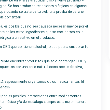
strar el CBD en esa zona exacta, brindando alivio.
curren la mayoría de intercambios y contacto con diferentes
rientes de lociones o aceites que se aplican sobre ella. Por
 ¡ es ahí donde ocurre la absorción del CBD!
annabis generalmente son seguros para aplicar generosam
en ningún efecto secundario.
ad, sigue siendo muy importante probar una pequeña cantid
carla generosamente en el área afectada. Simplemente pruéb
ersa o alérgica. Se han producido reacciones alérgicas en 
uerdo en que cuando se trata de tu piel, ¡una prueba de p
nte manera de comenzar!
ción alérgica, es posible que no sea causada necesariamente
or cualquiera de los otros ingredientes que se encuentran e
espuesta alérgica a un aditivo en el producto.