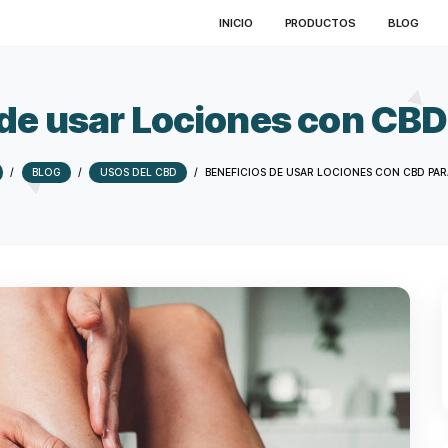
INICIO
PRO
ios de usar Lociones c
HOME
/
BLOG
/
USOS DEL CBD
/
BENEFICIOS DE USA