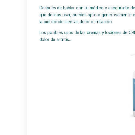
Mantente alejado de los productos para
condición.
Revisa siempre las etiquetas de los p
otros ingredientes naturales, además 
aceite de coco o aceite de cáñamo.
Consulta siempre con tu médico antes 
CBD puede causar reacciones con otr
Lo más probable es que no necesites p
cuando usas CBD por vía tópica. Pero 
de comenzar un nuevo tratamiento de
Después de hablar con tu médico y aseg
que deseas usar, puedes aplicar genero
la piel donde sientas dolor o irritación.
Los posibles usos de las cremas y loci