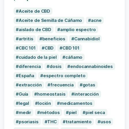
Aceite de CBD
Aceite de Semilla de Cáñamo
acne
aislado de CBD
amplio espectro
artritis
beneficios
Cannabidiol
CBC 101
CBD
CBD 101
cuidado de la piel
cáñamo
diferencia
dosis
endocannabinoides
España
espectro completo
extracción
frecuencia
gotas
Guía
homeostasis
interacción
legal
loción
medicamentos
medir
métodos
piel
piel seca
psoriasis
THC
tratamiento
usos