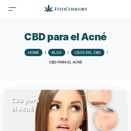
CBD para el Acné
HOME
/
BLOG
/
USOS DEL CBD
/
CBD PARA EL ACNÉ