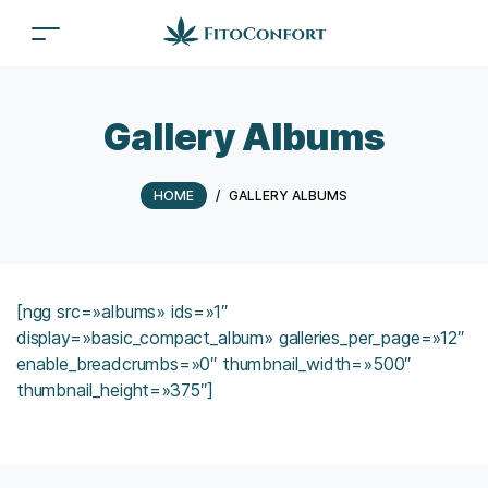
Gallery Albums
HOME
/
GALLERY ALBUMS
[ngg src=»albums» ids=»1″
display=»basic_compact_album» galleries_per_page=»12″
enable_breadcrumbs=»0″ thumbnail_width=»500″
thumbnail_height=»375″]